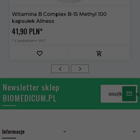
Witamina B Complex B-15 Methyl 100
K
kapsułek Aliness
x
41,
90
PLN*
4
* z podatkiem VAT
*
Newsletter sklep
sklep@biomedicum.
BIOMEDICUM.PL
Informacje