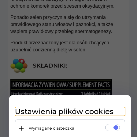
ochronie komórek przed stresem oksydacyjnym.
Ponadto selen przyczynia się do utrzymania
prawidłowego stanu włosów i paznokci, a także
wspiera prawidłowy przebieg spermatogenezy.
Produkt przeznaczony jest dla osób chcących
uzupełnić codzienną dietę w selen.
SKŁADNIKI:
Ustawienia plików cookies
Wymagane ciasteczka