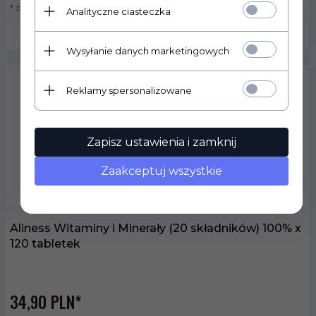
* z podatkiem VAT
Analityczne ciasteczka
Wysyłanie danych marketingowych
Reklamy spersonalizowane
Zapisz ustawienia i zamknij
Zaakceptuj wszystkie
Aliness Witaminy i Minerały (20 składników) 100% x
120 tabletek
34,
90
PLN*