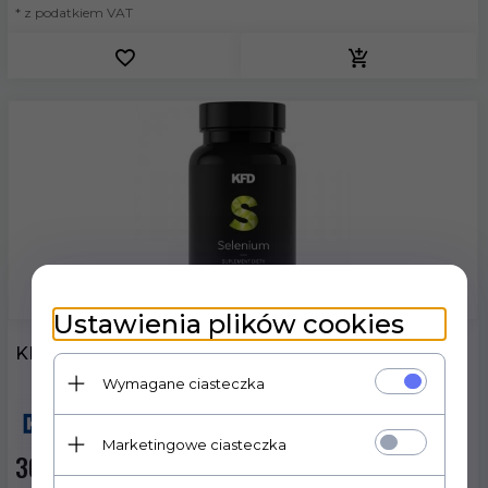
* z podatkiem VAT
Ustawienia plików cookies
KFD Selenium 200 tabl. (selen organiczny )
Wymagane ciasteczka
Marketingowe ciasteczka
30,
99
PLN*