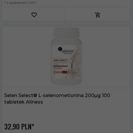
* z podatkiem VAT
Selen Select® L-selenometionina 200µg 100
tabletek Aliness
32,
90
PLN*