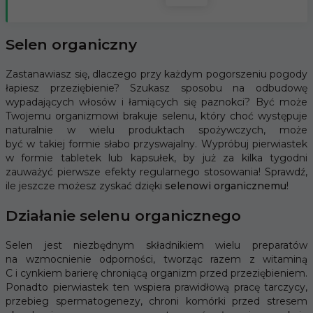
Selen organiczny
Zastanawiasz się, dlaczego przy każdym pogorszeniu pogody
łapiesz przeziębienie? Szukasz sposobu na odbudowę
wypadających włosów i łamiących się paznokci? Być może
Twojemu organizmowi brakuje selenu, który choć występuje
naturalnie w wielu produktach spożywczych, może
być w takiej formie słabo przyswajalny. Wypróbuj pierwiastek
w formie tabletek lub kapsułek, by już za kilka tygodni
zauważyć pierwsze efekty regularnego stosowania! Sprawdź,
ile jeszcze możesz zyskać dzięki
selenowi organicznemu
!
Działanie selenu organicznego
Selen jest niezbędnym składnikiem wielu preparatów
na wzmocnienie odporności, tworząc razem z witaminą
C i cynkiem barierę chroniącą organizm przed przeziębieniem.
Ponadto pierwiastek ten wspiera prawidłową pracę tarczycy,
przebieg spermatogenezy, chroni komórki przed stresem