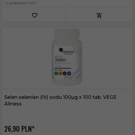
* z podatkiem VAT
Selen selenian (IV) sodu 100µg x 100 tab. VEGE
Aliness
26,
90
PLN*