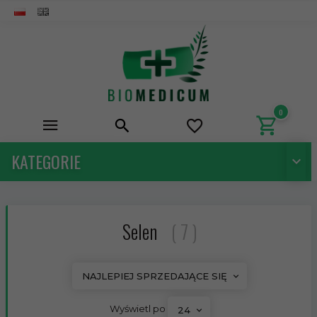
0
KATEGORIE
Selen
7
sort
NAJLEPIEJ SPRZEDAJĄCE SIĘ
pop
Wyświetl po
24