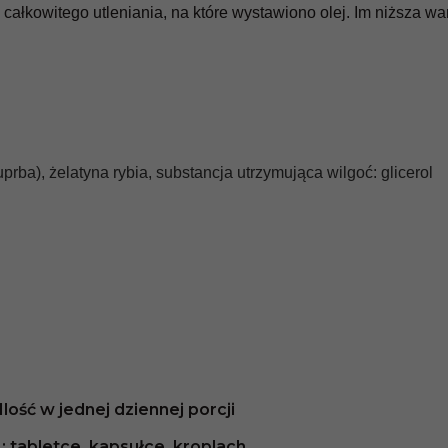
* z podatkiem VAT
* z podatkiem VAT
całkowitego utleniania, na które wystawiono olej. Im niższa war
Krill Oil NKO Omega 3 z Astaksantyną, 500 mg 
Aliness
- kod EAN:
5902596935627
ba), żelatyna rybia, substancja utrzymująca wilgoć: glicerol
ine
i
0 g
ia:
Polska
rność
lastikowe
Ilość w jednej dziennej porcji
kowania:
60 szt.
j.: tabletce, kapsułce, kroplach