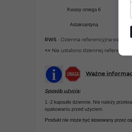
Kwasy omega 6
Astaksantyna
RWS
- Dzienna referencyjna wartość
<>
Nie ustalono dziennej referencyjn
Ważne informac
Sposób użycia:
1 -2 kapsułki dziennie. Nie należy przekr
opakowaniu przed użyciem.
Produkt nie może być stosowany przez os