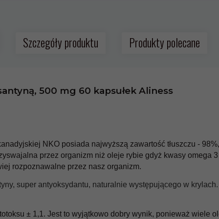
Szczegóły produktu
Produkty polecane
INE KRILL OIL
santyną, 500 mg 60 kapsułek Aliness
ta:
5902596935627
mówienia:
24 godziny
 kanadyjskiej NKO posiada najwyższą zawartość tłuszczu - 98%
 od:
13.99 PLN
 przyswajalna przez organizm niż oleje rybie gdyż kwasy omega 
Witamina B Complex B-
Witamina B complex B-
atwiej rozpoznawalne przez nasz organizm.
50 Methyl TMG PLUS 100
50 100 kapsułek Aliness
ness
kapsułek Vege Aliness
yny, super antyoksydantu, naturalnie występującego w krylach
69,
90
PLN*
54,
90
PLN*
totoksu ± 1,1. Jest to wyjątkowo dobry wynik, ponieważ wiele 