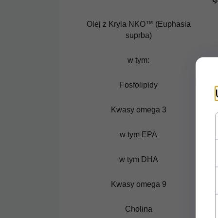
Olej z Kryla NKO™ (Euphasia
suprba)
w tym:
Fosfolipidy
Kwasy omega 3
w tym EPA
w tym DHA
Kwasy omega 9
Cholina