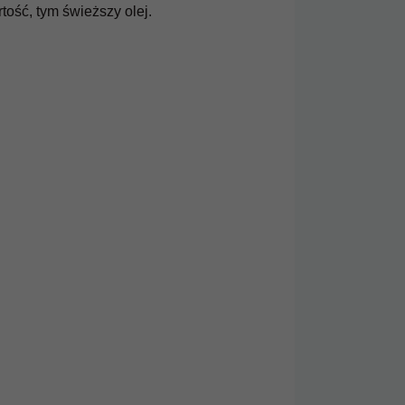
* z podatkiem VAT
* z podatkiem VAT
tość, tym świeższy olej.
60 kapsułek