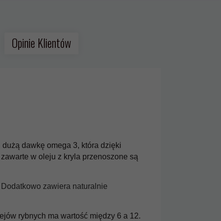
Opinie Klientów
, dużą dawkę omega 3, która dzięki
3 zawarte w oleju z kryla przenoszone są
Naturalny BetaKaroten 14
Aliness witamina K2 i D
mg (ProWitamina A) x 100
FORTE 60 kapsułek
tabletek Aliness
. Dodatkowo zawiera naturalnie
45,
90
PLN*
56,
90
PLN*
olejów rybnych ma wartość między 6 a 12.