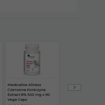
Medicaline Aliness
MEDICALINE Aliness
Czerwona Koniczyna
Taurynian Magnezu 1
Extract 8% 500 mg x 90
mg B6 x 100 kaps
Vege Caps