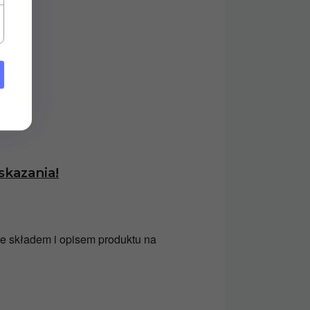
skazania
!
e składem i opisem produktu na