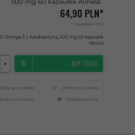
500 mg 60 kapsułek Aliness
64,
90
PLN*
* z podatkiem VAT
 NKO Omega 3 z Astaksantyną, 500 mg 60 kapsułek
Aliness
KUP TERAZ!
+
Zapytaj o produkt
Dodaj do schowka
daj do porównania
Wydrukuj stronę