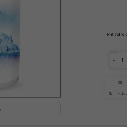
Krill Oil
-
+ do
w