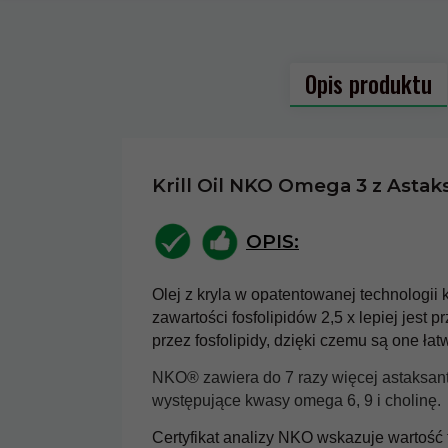
Opis produktu
Model:
MEDICAL
Krill Oil NKO Omega 3 z Astak
Kod producen
OPIS:
Realizacja za
Olej z kryla w opatentowanej technologii
Koszt wysyłki
zawartości fosfolipidów 2,5 x lepiej jest
Witamina K2 MONO
przez fosfolipidy, dzięki czemu są one ł
Forte 60 kapsułek
Producent:
Ali
Aliness
NKO® zawiera do 7 razy więcej astaksant
występujące kwasy omega 6, 9 i cholinę.
51,
90
PLN*
Certyfikat analizy NKO wskazuje wartość 