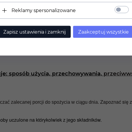
7,3 mg
Reklamy spersonalizowane
500 µg
Zapisz ustawienia i zamknij
Zaakceptuj wszystkie
 spożycia
ej wartości spożycia
je: sposób użycia, przechowywania,
przeciww
Zapoznać się z
aczać zalecanej porcji do spożycia w ciągu dnia.
oby uczulone na którykolwiek z jego składników.