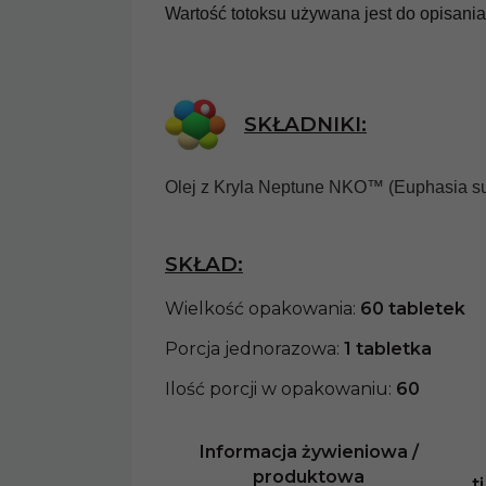
* z podatkiem VAT
Wartość totoksu używana jest do opisania 
Nazwa
produktu:
SKŁADNIKI:
Kod kreskowy 
Olej z Kryla Neptune NKO™ (Euphasia supr
Marka:
MedicaL
Postać:
tabletk
SKŁAD:
Masa netto:
15
Wielkość opakowania:
60 tabletek
Kraj pochodzen
Porcja jednorazowa:
1 tabletka
Działanie:
odpo
Ilość porcji w opakowaniu:
60
Opakowanie:
P
Informacja żywieniowa /
produktowa
Zawartość opa
t