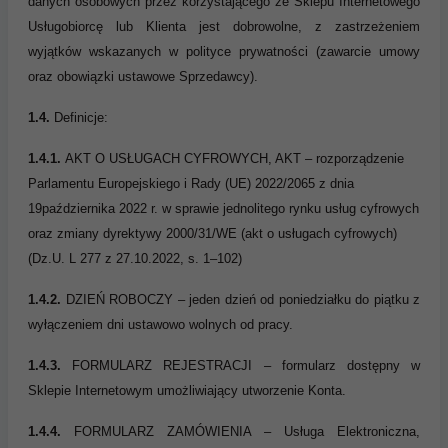
danych osobowych przez korzystającego ze Sklepu Internetowego
Usługobiorcę lub Klienta jest dobrowolne, z zastrzeżeniem
wyjątków wskazanych w polityce prywatności (zawarcie umowy
oraz obowiązki ustawowe Sprzedawcy).
1.4.
Definicje:
1.4.1.
AKT O USŁUGACH CYFROWYCH, AKT
–
rozporządzenie
Parlamentu Europejskiego i Rady (UE) 20
22/2065 z dnia
19
października 2022 r. w sprawie jednolitego rynku usług cyfrowych
oraz zmiany dyrektywy 2000/31/WE (akt o usługach
cyfrowych)
(Dz.U. L 277 z 27.10.2022, s. 1
–
102)
1.4.2.
DZIEŃ ROBOCZY – jeden dzień od poniedziałku do piątku z
wyłączeniem dni ustawowo wolnych od pracy.
1.4.3.
FORMULARZ REJESTRACJI – formularz dostępny w
Sklepie Internetowym umożliwiający utworzenie Konta.
1.4.4.
FORMULARZ ZAMÓWIENIA – Usługa Elektroniczna,