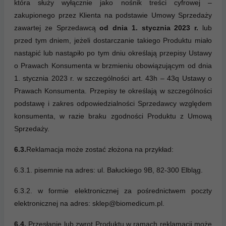
która służy wyłącznie jako nośnik treści cyfrowej –
zakupionego przez Klienta na podstawie Umowy Sprzedaży
zawartej ze Sprzedawcą
od dnia 1. stycznia 2023 r.
lub
przed tym dniem, jeżeli dostarczanie takiego Produktu miało
nastąpić lub nastąpiło po tym dniu określają przepisy Ustawy
o Prawach Konsumenta w brzmieniu obowiązującym od dnia
1. stycznia 2023 r. w szczególności art. 43h – 43q Ustawy o
Prawach Konsumenta. Przepisy te określają w szczególności
podstawę i zakres odpowiedzialności Sprzedawcy względem
konsumenta, w razie braku zgodności Produktu z Umową
Sprzedaży.
6.3.
Reklamacja może zostać złożona na przykład:
6.3.1. pisemnie na adres: ul. Bałuckiego 9B, 82-300 Elbląg.
6.3.2. w formie elektronicznej za pośrednictwem poczty
elektronicznej na adres: sklep@biomedicum.pl.
6.4.
Przesłanie lub zwrot Produktu w ramach reklamacji może