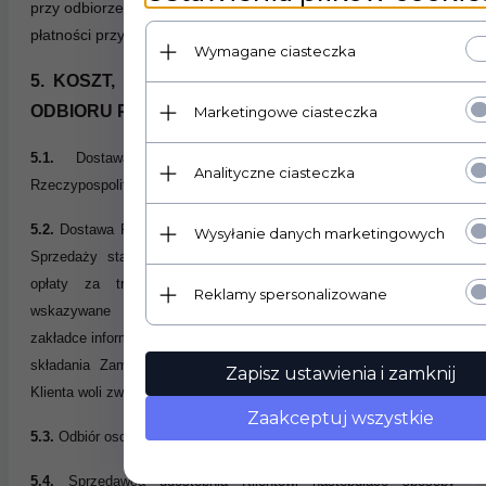
przy odbiorze osobistym, Klient obowiązany jest do dokonania
płatności przy odbiorze przesyłki.
Wymagane ciasteczka
5. KOSZT, SPOSOBY I TERMIN DOSTAWY ORAZ
ODBIORU PRODUKTU
Marketingowe ciasteczka
5.1.
Dostawa Produktu dostępna jest na terytorium
Analityczne ciasteczka
Rzeczypospolitej Polskiej.
5.2.
Dostawa Produktu do Klienta jest odpłatna, chyba że Umowa
Wysyłanie danych marketingowych
Sprzedaży stanowi inaczej. Koszty dostawy Produktu (w tym
opłaty za transport, dostarczenie i usługi pocztowe) są
Reklamy spersonalizowane
wskazywane Klientowi na stronach Sklepu Internetowego w
zakładce informacyjnej dotyczącej kosztów dostawy oraz w trakcie
składania Zamówienia, w tym także w chwili wyrażenia przez
Zapisz ustawienia i zamknij
Klienta woli związania się Umową Sprzedaży.
Zaakceptuj wszystkie
5.3.
Odbiór osobisty Produktu przez Klienta jest bezpłatny.
5.4.
Sprzedawca udostępnia Klientowi następujące sposoby