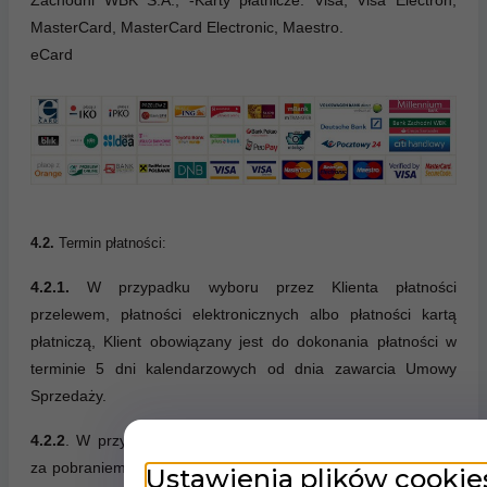
Zachodni WBK S.A.; -Karty płatnicze: Visa, Visa Electron,
MasterCard, MasterCard Electronic, Maestro.
eCard
4.2.
Termin płatności:
4.2.1.
W przypadku wyboru przez Klienta płatności
przelewem, płatności elektronicznych albo płatności kartą
płatniczą, Klient obowiązany jest do dokonania płatności w
terminie 5 dni kalendarzowych od dnia zawarcia Umowy
Sprzedaży.
4.2.2
. W przypadku wyboru przez Klienta płatności gotówką
za pobraniem przy odbiorze przesyłki albo płatności gotówką
Ustawienia plików cookie