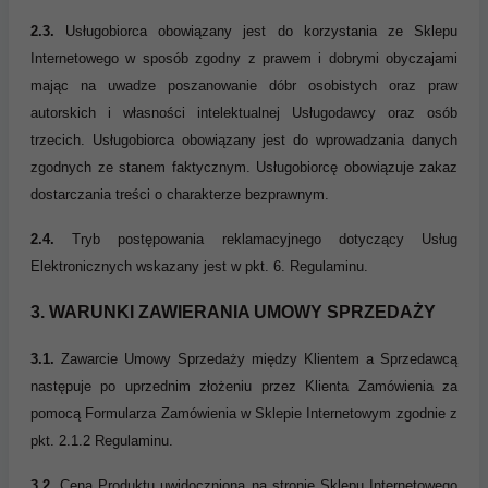
2.3.
Usługobiorca obowiązany jest do korzystania ze Sklepu
Internetowego w sposób zgodny z prawem i dobrymi obyczajami
mając na uwadze poszanowanie dóbr osobistych oraz praw
autorskich i własności intelektualnej Usługodawcy oraz osób
trzecich. Usługobiorca obowiązany jest do wprowadzania danych
zgodnych ze stanem faktycznym. Usługobiorcę obowiązuje zakaz
dostarczania treści o charakterze bezprawnym.
2.4.
Tryb postępowania reklamacyjnego dotyczący Usług
Elektronicznych wskazany jest w pkt. 6. Regulaminu.
3. WARUNKI ZAWIERANIA UMOWY SPRZEDAŻY
3.1.
Zawarcie Umowy Sprzedaży między Klientem a Sprzedawcą
następuje po uprzednim złożeniu przez Klienta Zamówienia za
pomocą Formularza Zamówienia w Sklepie Internetowym zgodnie z
pkt. 2.1.2 Regulaminu.
3.2.
Cena Produktu uwidoczniona na stronie Sklepu Internetowego