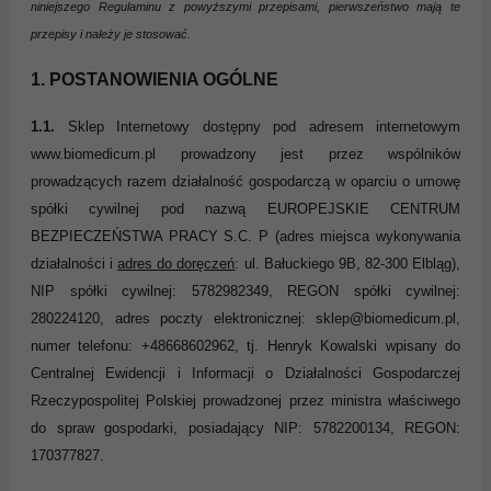
niniejszego Regulaminu z powyższymi przepisami, pierwszeństwo mają te
przepisy i należy je stosować.
1. POSTANOWIENIA OGÓLNE
1.1.
Sklep Internetowy dostępny pod adresem internetowym
www.biomedicum.pl prowadzony jest przez wspólników
prowadzących razem działalność gospodarczą w oparciu o umowę
spółki cywilnej pod nazwą EUROPEJSKIE CENTRUM
BEZPIECZEŃSTWA PRACY S.C. P (adres miejsca wykonywania
działalności i
adres do doręczeń
: ul. Bałuckiego 9B, 82-300 Elbląg),
NIP spółki cywilnej: 5782982349, REGON spółki cywilnej:
280224120, adres poczty elektronicznej: sklep@biomedicum.pl,
numer telefonu:
+48668602962
, tj. Henryk Kowalski wpisany do
Centralnej Ewidencji i Informacji o Działalności Gospodarczej
Rzeczypospolitej Polskiej prowadzonej przez ministra właściwego
do spraw gospodarki, posiadający NIP: 5782200134, REGON:
170377827.