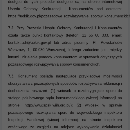
dostępu do tych procedur dostępne są na stronie internetowej
Urzędu Ochrony Konkurencji i Konsumentów pod adresem:
https://uokik.gov.pl/pozasadowe_rozwiazywanie_sporow_konsumenckic
7.2.
Przy Prezesie Urzędu Ochrony Konkurencji i Konsumentów
działa także punkt kontaktowy (telefon: 22 55 60 333, email:
kontakt.adr@uokik.gov.pl lub adres pisemny: Pl. Powstańców
Warszawy 1, 00-030 Warszawa), którego zadaniem jest między
innymi udzielanie pomocy konsumentom w sprawach dotyczących
pozasądowego rozwiązywania sporów konsumenckich.
7.3.
Konsument posiada następujące przykładowe możliwości
skorzystania z pozasądowych sposobów rozpatrywania reklamacji i
dochodzenia roszczeń: (1) wniosek o rozstrzygnięcie sporu do
stałego polubownego sądu konsumenckiego (więcej informacji na
stronie: http://www.spsk.wiih.org.pl/); (2) wniosek w sprawie
pozasądowego rozwiązania sporu do wojewódzkiego inspektora
Inspekcji Handlowej (więcej informacji na stronie inspektora
właściwego ze względu na miejsce wykonywania działalności