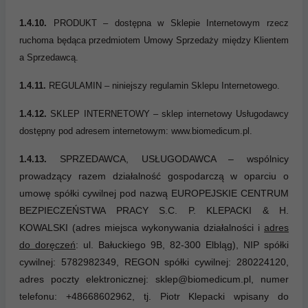
1.4.10.
PRODUKT – dostępna w Sklepie Internetowym rzecz
ruchoma będąca przedmiotem Umowy Sprzedaży między Klientem
a Sprzedawcą.
1.4.11.
REGULAMIN – niniejszy regulamin Sklepu Internetowego.
1.4.12.
SKLEP INTERNETOWY – sklep internetowy Usługodawcy
dostępny pod adresem internetowym: www.biomedicum.pl.
SPRZEDAWCA, USŁUGODAWCA – wspólnicy
1.4.13.
prowadzący razem działalność gospodarczą w oparciu o
umowę spółki cywilnej pod nazwą EUROPEJSKIE CENTRUM
BEZPIECZEŃSTWA PRACY S.C. P. KLEPACKI & H.
KOWALSKI (adres miejsca wykonywania działalności i
adres
do doręczeń
: ul. Bałuckiego 9B, 82-300 Elbląg), NIP spółki
cywilnej: 5782982349, REGON spółki cywilnej: 280224120,
adres poczty elektronicznej: sklep@biomedicum.pl, numer
telefonu:
+48668602962
, tj. Piotr Klepacki wpisany do