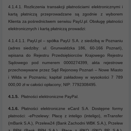
4.1.4.1. Rozliczenia transakcji płatnościami elektronicznymi i
kartą płatniczą przeprowadzane są zgodnie z wyborem
Klienta za pośrednictwem serwisu PayU.pl. Obsługę płatności
elektronicznych i kartą płatniczą prowadzi:
4.1.4.1.1. PayU.pl – spółka PayU S.A. z siedzibą w Poznaniu
(adres siedziby: ul. Grunwaldzka 186, 60-166 Poznań),
wpisana do Rejestru Przedsiębiorców Krajowego Rejestru
Sądowego pod numerem 0000274399, akta rejestrowe
przechowywane przez Sąd Rejonowy Poznań – Nowe Miasto
i Wilda w Poznaniu; kapitał zakładowy w wysokości 7 789
000,00 zł w całości opłacony; NIP: 7792308495.
4.1.5.
Płatności elektroniczne PayPal.
4.1.6.
Płatności elektroniczne eCard S.A. Dostępne formy
płatności: -ePrzelewy: Płacę z inteligo (inteligo), mTransfer
(mBank S.A.), Przelew24 (Bank Zachodni WBK S.A.), Przelew
z BPH (Bank BPH S.A.), Płacę z iPKO (PKO BP S.A.),