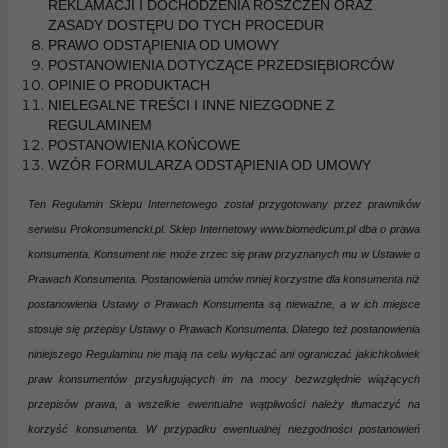
REKLAMACJI I DOCHODZENIA ROSZCZEŃ ORAZ
ZASADY DOSTĘPU DO TYCH PROCEDUR
PRAWO ODSTĄPIENIA OD UMOWY
POSTANOWIENIA DOTYCZĄCE PRZEDSIĘBIORCÓW
OPINIE O PRODUKTACH
NIELEGALNE TREŚCI I INNE NIEZGODNE Z
REGULAMINEM
POSTANOWIENIA KOŃCOWE
WZÓR FORMULARZA ODSTĄPIENIA OD UMOWY
Ten
Regulamin Sklepu Internetowego
został przygotowany przez prawników
serwisu
Prokonsumencki.pl
.
Sklep Internetowy www.biomedicum.pl dba o prawa
konsumenta. Konsument nie może zrzec się praw przyznanych mu w Ustawie o
Prawach Konsumenta. Postanowienia umów mniej korzystne dla konsumenta niż
postanowienia Ustawy o Prawach Konsumenta są nieważne, a w ich miejsce
stosuje się przepisy Ustawy o Prawach Konsumenta. Dlatego też postanowienia
niniejszego Regulaminu nie mają na celu wyłączać ani ograniczać jakichkolwiek
praw konsumentów przysługujących im na mocy bezwzględnie wiążących
przepisów prawa, a wszelkie ewentualne wątpliwości należy tłumaczyć na
korzyść konsumenta. W przypadku ewentualnej niezgodności postanowień