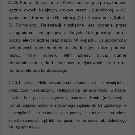
Konto – korzystanie z Konta możliwe jest po wykonaniu
2.1.1.
łącznie dwóch kolejnych kroków przez Usługobiorcę – (1)
wypełnieniu Formularza Rejestracji, (2) kliknięciu pola „
Dalej
”.
W Formularzu Rejestracji niezbędne jest podanie przez
Usługobiorcę następujących danych Usługobiorcy: adres
poczty elektronicznej oraz hasło. W wypadku Usługobiorców
niebędących konsumentami niezbędne jest także podanie
nazwy firmy, numeru NIP, adresu (ulica, numer
domu/mieszkania, kod pocztowy, miejscowość, kraj) oraz
numeru telefonu kontaktowego.
2.1.1.1.
Usługa Elektroniczna Konto świadczona jest nieodpłatnie
przez czas nieoznaczony. Usługobiorca ma możliwość, w każdej
chwili i bez podania przyczyny, usunięcia Konta (rezygnacji z
Konta) poprzez wysłanie stosownego żądania do Usługodawcy, w
szczególności za pośrednictwem poczty elektronicznej na adres:
sklep@biomedicum.pl lub też pisemnie na adres: ul. Bałuckiego
9B, 82-300 Elbląg.