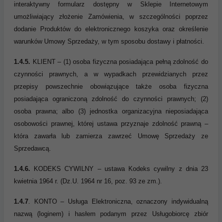
interaktywny formularz dostępny w Sklepie Internetowym
umożliwiający złożenie Zamówienia, w szczególności poprzez
dodanie Produktów do elektronicznego koszyka oraz określenie
warunków Umowy Sprzedaży, w tym sposobu dostawy i płatności.
1.4.5.
KLIENT – (1) osoba fizyczna posiadająca pełną zdolność do
czynności prawnych, a w wypadkach przewidzianych przez
przepisy powszechnie obowiązujące także osoba fizyczna
posiadająca ograniczoną zdolność do czynności prawnych; (2)
osoba prawna; albo (3) jednostka organizacyjna nieposiadająca
osobowości prawnej, której ustawa przyznaje zdolność prawną –
która zawarła lub zamierza zawrzeć Umowę Sprzedaży ze
Sprzedawcą.
1.4.6.
KODEKS CYWILNY – ustawa Kodeks cywilny z dnia 23
kwietnia 1964 r. (Dz.U. 1964 nr 16, poz. 93 ze zm.).
1.4.7
. KONTO – Usługa Elektroniczna, oznaczony indywidualną
nazwą (loginem) i hasłem podanym przez Usługobiorcę zbiór