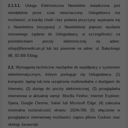
2.1.3.1.
Usługa Elektroniczna Newsletter świadczona jest
nieodpłatnie przez czas nieoznaczony. Usługobiorca ma
możliwość, w każdej chwili i bez podania przyczyny, wypisania się
z Newslettera (rezygnacji z Newslettera) poprzez wysłanie
stosownego żądania do Usługodawcy, w szczególności za
pośrednictwem poczty elektronicznej na adres:
sklep@biomedicum.pl lub też pisemnie na adres: ul. Bałuckiego
9B, 82-300 Elbląg.
2.2.
Wymagania techniczne niezbędne do współpracy z systemem
teleinformatycznym, którym posługuje się Usługodawca: (1)
komputer, laptop lub inne urządzenie multimedialne z dostępem do
Internetu; (2) dostęp do poczty elektronicznej; (3) przeglądarka
internetowa w aktualnej wersji: Mozilla Firefox; Internet Explorer;
Opera; Google Chrome; Safari lub Microsoft Edge; (4) zalecana
minimalna rozdzielczość ekranu: 1024x768; (5) włączenie w
przeglądarce internetowej możliwości zapisu plików Cookies oraz
obsługi Javascript.